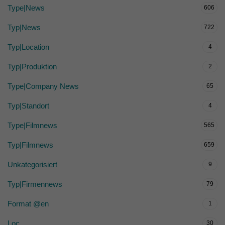
Type|News
606
Typ|News
722
Typ|Location
4
Typ|Produktion
2
Type|Company News
65
Typ|Standort
4
Type|Filmnews
565
Typ|Filmnews
659
Unkategorisiert
9
Typ|Firmennews
79
Format @en
1
Loc
30