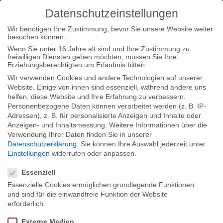
Datenschutzeinstellungen
Wir benötigen Ihre Zustimmung, bevor Sie unsere Website weiter
besuchen können.
Wenn Sie unter 16 Jahre alt sind und Ihre Zustimmung zu
freiwilligen Diensten geben möchten, müssen Sie Ihre
Home
Startseite
Webprojekt #uploading_holocaust für
Erziehungsberechtigten um Erlaubnis bitten.
Japan Prize 2017 nominiert
Wir verwenden Cookies und andere Technologien auf unserer
Website. Einige von ihnen sind essenziell, während andere uns
helfen, diese Website und Ihre Erfahrung zu verbessern.
Personenbezogene Daten können verarbeitet werden (z. B. IP-
Adressen), z. B. für personalisierte Anzeigen und Inhalte oder
Anzeigen- und Inhaltsmessung.
Weitere Informationen über die
Verwendung Ihrer Daten finden Sie in unserer
Webprojekt #uploading_holocaust für
Datenschutzerklärung
.
Sie können Ihre Auswahl jederzeit unter
Japan Prize 2017 nominiert
Einstellungen
widerrufen oder anpassen.
Datenschutzeinstellungen
Essenziell
Essenzielle Cookies ermöglichen grundlegende Funktionen
Wir freuen uns sehr , dass das multimediale Webprojekt zur
und sind für die einwandfreie Funktion der Website
Erinnerung an den Holocaust für einer der wichtigsten
erforderlich.
internationalen Kinder- und Jugendmedienpreise, den Japan
Externe Medien