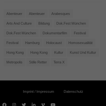
Abenteuer
Abenteuer
Arabesques
Arts And Culture
Bildung
Dok.fest München
Dok.fest München
Dokumentarfilm
Festival
Festival
Hamburg
Holocaust
Homosexualität
Hong Kong
Hong Kong
Kultur
Kunst Und Kultur
Metropolis
Stille Retter
Terra X
Imprint / Impressum
Datenschutz