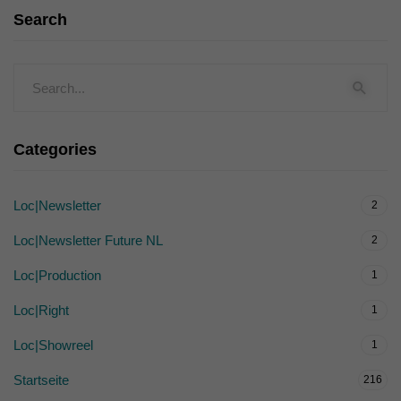
Search
Categories
Loc|Newsletter
2
Loc|Newsletter Future NL
2
Loc|Production
1
Loc|Right
1
Loc|Showreel
1
Startseite
216