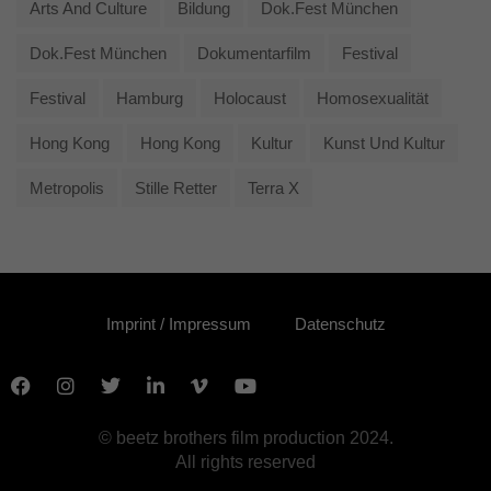
Arts And Culture
Bildung
Dok.fest München
Dok.fest München
Dokumentarfilm
Festival
Festival
Hamburg
Holocaust
Homosexualität
Hong Kong
Hong Kong
Kultur
Kunst Und Kultur
Metropolis
Stille Retter
Terra X
Imprint / Impressum
Datenschutz
© beetz brothers film production 2024.
All rights reserved