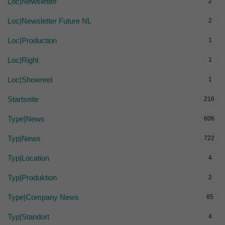
Loc|Newsletter
2
Loc|Newsletter Future NL
2
Loc|Production
1
Loc|Right
1
Loc|Showreel
1
Startseite
216
Type|News
606
Typ|News
722
Typ|Location
4
Typ|Produktion
2
Type|Company News
65
Typ|Standort
4