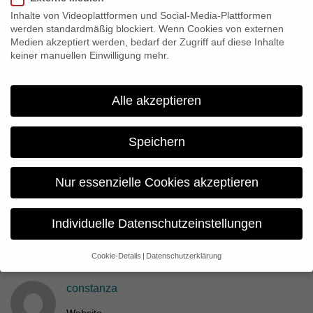
show our film about German immigrant Carl Laemmle who once
Inhalte von Videoplattformen und Social-Media-Plattformen
founded the Universal Studios.
werden standardmäßig blockiert. Wenn Cookies von externen
Medien akzeptiert werden, bedarf der Zugriff auf diese Inhalte
keiner manuellen Einwilligung mehr.
Share:
Alle akzeptieren
Previous
Erstausstrahlung “Im Bann der Jahreszeiten” auf arte &
Speichern
Launch der Scroll-Doku
Nur essenzielle Cookies akzeptieren
Next
Das “Traum Projekt” bei den Cross Video Days in
Individuelle Datenschutzeinstellungen
Paris
Cookie-Details
Datenschutzerklärung
Datenschutzeinstellungen
constanza
Wenn Sie unter 16 Jahre alt sind und Ihre Zustimmung zu
freiwilligen Diensten geben möchten, müssen Sie Ihre