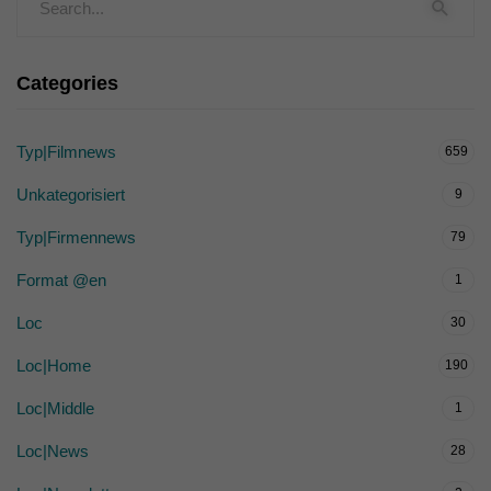
Categories
Typ|Filmnews
659
Unkategorisiert
9
Typ|Firmennews
79
Format @en
1
Loc
30
Loc|Home
190
Loc|Middle
1
Loc|News
28