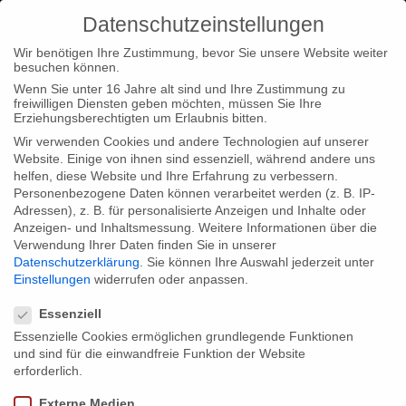
Datenschutzeinstellungen
Wir benötigen Ihre Zustimmung, bevor Sie unsere Website weiter
besuchen können.
Wenn Sie unter 16 Jahre alt sind und Ihre Zustimmung zu
freiwilligen Diensten geben möchten, müssen Sie Ihre
Home
Type|News
Type|Filmnews
‘100 YEARS OF
Erziehungsberechtigten um Erlaubnis bitten.
HOLLYWOOD’ for Universal Studios’ anniversary
Wir verwenden Cookies und andere Technologien auf unserer
Website. Einige von ihnen sind essenziell, während andere uns
helfen, diese Website und Ihre Erfahrung zu verbessern.
Personenbezogene Daten können verarbeitet werden (z. B. IP-
Adressen), z. B. für personalisierte Anzeigen und Inhalte oder
Anzeigen- und Inhaltsmessung.
Weitere Informationen über die
Verwendung Ihrer Daten finden Sie in unserer
‘100 YEARS OF HOLLYWOOD’ for
Datenschutzerklärung
.
Sie können Ihre Auswahl jederzeit unter
Universal Studios’ anniversary
Einstellungen
widerrufen oder anpassen.
Datenschutzeinstellungen
Essenziell
Essenzielle Cookies ermöglichen grundlegende Funktionen
The Universal Studios turn 100 in March 2015. An occasion for
und sind für die einwandfreie Funktion der Website
the German-American Heritage Foundation in Washington
erforderlich.
(March 21) and the Goethe Institute Los Angeles (April 9) to
Externe Medien