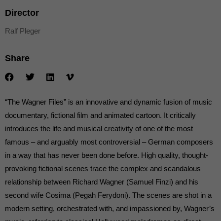
die einwandfreie Funktion der Website erforderlich.
Director
Cookie-Informationen anzeigen
Ralf Pleger
Ext
Externe Medien (7)
Inhalte von Videoplattformen und Social-Media-Plattformen werden
Share
standardmäßig blockiert. Wenn Cookies von externen Medien akzeptiert
werden, bedarf der Zugriff auf diese Inhalte keiner manuellen Einwilligung
mehr.
Cookie-Informationen anzeigen
“The Wagner Files” is an innovative and dynamic fusion of music
powered by Borlabs Cookie
Datenschutzerklärung
documentary, fictional film and animated cartoon. It critically
introduces the life and musical creativity of one of the most
famous – and arguably most controversial – German composers
in a way that has never been done before. High quality, thought-
provoking fictional scenes trace the complex and scandalous
relationship between Richard Wagner (Samuel Finzi) and his
second wife Cosima (Pegah Ferydoni). The scenes are shot in a
modern setting, orchestrated with, and impassioned by, Wagner’s