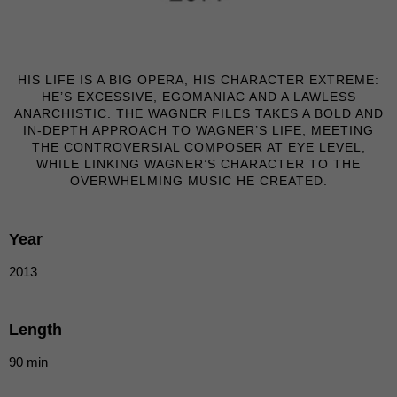
Erziehungsberechtigten um Erlaubnis bitten.
Wir verwenden Cookies und andere Technologien auf unserer
Website. Einige von ihnen sind essenziell, während andere uns
helfen, diese Website und Ihre Erfahrung zu verbessern.
Personenbezogene Daten können verarbeitet werden (z. B. IP-
HIS LIFE IS A BIG OPERA, HIS CHARACTER EXTREME:
Adressen), z. B. für personalisierte Anzeigen und Inhalte oder
HE’S EXCESSIVE, EGOMANIAC AND A LAWLESS
Anzeigen- und Inhaltsmessung.
Weitere Informationen über die
ANARCHISTIC. THE WAGNER FILES TAKES A BOLD AND
Verwendung Ihrer Daten finden Sie in unserer
IN-DEPTH APPROACH TO WAGNER’S LIFE, MEETING
Datenschutzerklärung
.
THE CONTROVERSIAL COMPOSER AT EYE LEVEL,
Hier finden Sie eine Übersicht über alle verwendeten Cookies. Sie
WHILE LINKING WAGNER’S CHARACTER TO THE
können Ihre Einwilligung zu ganzen Kategorien geben oder sich
OVERWHELMING MUSIC HE CREATED.
weitere Informationen anzeigen lassen und so nur bestimmte
Cookies auswählen.
Year
Alle akzeptieren
Speichern
2013
Nur essenzielle Cookies akzeptieren
Zurück
Length
Datenschutzeinstellungen
Essenziell (1)
90 min
Essenzielle Cookies ermöglichen grundlegende Funktionen und sind für