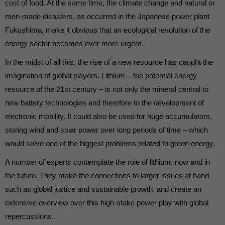
die einwandfreie Funktion der Website erforderlich.
cost of food. At the same time, the climate change and natural or
Cookie-Informationen anzeigen
men-made disasters, as occurred in the Japanese power plant
Fukushima, make it obvious that an ecological revolution of the
Ext
Externe Medien (7)
energy sector becomes ever more urgent.
Inhalte von Videoplattformen und Social-Media-Plattformen werden
In the midst of all this, the rise of a new resource has caught the
standardmäßig blockiert. Wenn Cookies von externen Medien akzeptiert
werden, bedarf der Zugriff auf diese Inhalte keiner manuellen Einwilligung
imagination of global players. Lithium – the potential energy
mehr.
resource of the 21st century – is not only the mineral central to
Cookie-Informationen anzeigen
new battery technologies and therefore to the development of
powered by Borlabs Cookie
Datenschutzerklärung
electronic mobility. It could also be used for huge accumulators,
storing wind and solar power over long periods of time – which
would solve one of the biggest problems related to green energy.
A number of experts contemplate the role of lithium, now and in
the future. They make the connections to larger issues at hand
such as global justice and sustainable growth, and create an
extensive overview over this high-stake power play with global
repercussions.