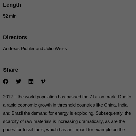
Erziehungsberechtigten um Erlaubnis bitten.
Length
Wir verwenden Cookies und andere Technologien auf unserer
Website. Einige von ihnen sind essenziell, während andere uns
52 min
helfen, diese Website und Ihre Erfahrung zu verbessern.
Personenbezogene Daten können verarbeitet werden (z. B. IP-
Adressen), z. B. für personalisierte Anzeigen und Inhalte oder
Directors
Anzeigen- und Inhaltsmessung.
Weitere Informationen über die
Verwendung Ihrer Daten finden Sie in unserer
Andreas Pichler and Julio Weiss
Datenschutzerklärung
.
Hier finden Sie eine Übersicht über alle verwendeten Cookies. Sie
können Ihre Einwilligung zu ganzen Kategorien geben oder sich
weitere Informationen anzeigen lassen und so nur bestimmte
Cookies auswählen.
Share
Alle akzeptieren
Speichern
2012 – the world population has passed the 7 billion mark. Due to
Nur essenzielle Cookies akzeptieren
a rapid economic growth in threshold countries like China, India
Zurück
and Brazil the demand for energy is exploding. Subsequently, the
Datenschutzeinstellungen
scarcity of raw materials is increasing dramatically, as are the
Essenziell (1)
prices for fossil fuels, which has an impact for example on the
Essenzielle Cookies ermöglichen grundlegende Funktionen und sind für