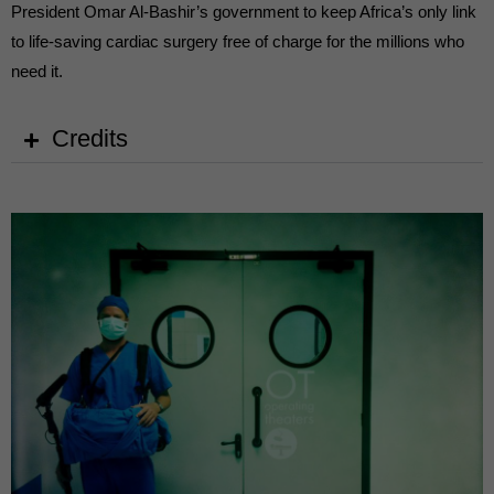
die einwandfreie Funktion der Website erforderlich.
President Omar Al-Bashir’s government to keep Africa’s only link
Cookie-Informationen anzeigen
to life-saving cardiac surgery free of charge for the millions who
need it.
Ext
Externe Medien (7)
Inhalte von Videoplattformen und Social-Media-Plattformen werden
Credits
standardmäßig blockiert. Wenn Cookies von externen Medien akzeptiert
werden, bedarf der Zugriff auf diese Inhalte keiner manuellen Einwilligung
mehr.
Cookie-Informationen anzeigen
powered by Borlabs Cookie
Datenschutzerklärung