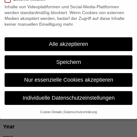
Inhalte von Videoplattformen und Social-Media-Plattformen
werden standardmäßig blockiert. Wenn Cookies von externen
Medien akzeptiert werden, bedarf der Zugriff auf diese Inhalte
keiner manuellen Einwilligung mehr.
Alle akzeptieren
Open Heart
Speichern
EIGHT RWANDAN CHILDREN LEAVE THEIR FAMILIES
Nur essenzielle Cookies akzeptieren
BEHIND TO EMBARK ON A LIFE-OR-DEATH JOURNEY
SEEKING HIGH-RISK HEART SURGERY IN SUDAN. THEIR
HEARTS RAVAGED BY A TREATABLE DISEASE FROM
Individuelle Datenschutzeinstellungen
CHILDHOOD STREP THROAT, THE KIDS HAVE ONLY
MONTHS TO LIVE.
Cookie-Details
Datenschutzerklärung
Datenschutzeinstellungen
Year
Wenn Sie unter 16 Jahre alt sind und Ihre Zustimmung zu
freiwilligen Diensten geben möchten, müssen Sie Ihre