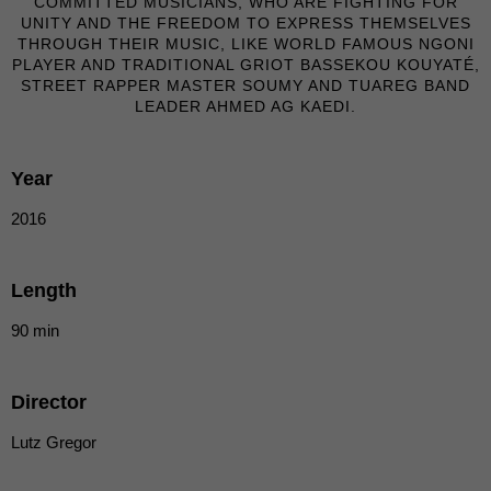
COMMITTED MUSICIANS, WHO ARE FIGHTING FOR
die einwandfreie Funktion der Website erforderlich.
UNITY AND THE FREEDOM TO EXPRESS THEMSELVES
Cookie-Informationen anzeigen
THROUGH THEIR MUSIC, LIKE WORLD FAMOUS NGONI
PLAYER AND TRADITIONAL GRIOT BASSEKOU KOUYATÉ,
Ext
Externe Medien (7)
STREET RAPPER MASTER SOUMY AND TUAREG BAND
LEADER AHMED AG KAEDI.
Inhalte von Videoplattformen und Social-Media-Plattformen werden
standardmäßig blockiert. Wenn Cookies von externen Medien akzeptiert
werden, bedarf der Zugriff auf diese Inhalte keiner manuellen Einwilligung
mehr.
Year
Cookie-Informationen anzeigen
2016
powered by Borlabs Cookie
Datenschutzerklärung
Length
90 min
Director
Lutz Gregor