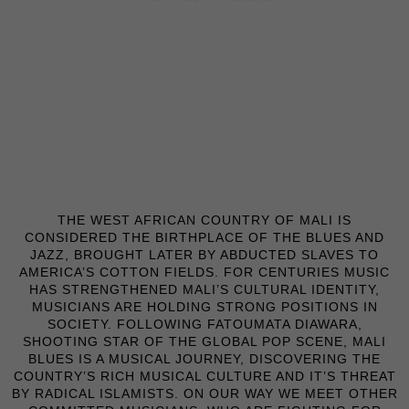
Erziehungsberechtigten um Erlaubnis bitten.
Wir verwenden Cookies und andere Technologien auf unserer
Website. Einige von ihnen sind essenziell, während andere uns
helfen, diese Website und Ihre Erfahrung zu verbessern.
Personenbezogene Daten können verarbeitet werden (z. B. IP-
Adressen), z. B. für personalisierte Anzeigen und Inhalte oder
Anzeigen- und Inhaltsmessung.
Weitere Informationen über die
Verwendung Ihrer Daten finden Sie in unserer
Datenschutzerklärung
.
Hier finden Sie eine Übersicht über alle verwendeten Cookies. Sie
können Ihre Einwilligung zu ganzen Kategorien geben oder sich
weitere Informationen anzeigen lassen und so nur bestimmte
Cookies auswählen.
THE WEST AFRICAN COUNTRY OF MALI IS
CONSIDERED THE BIRTHPLACE OF THE BLUES AND
Alle akzeptieren
Speichern
JAZZ, BROUGHT LATER BY ABDUCTED SLAVES TO
AMERICA’S COTTON FIELDS. FOR CENTURIES MUSIC
HAS STRENGTHENED MALI’S CULTURAL IDENTITY,
Nur essenzielle Cookies akzeptieren
MUSICIANS ARE HOLDING STRONG POSITIONS IN
SOCIETY. FOLLOWING FATOUMATA DIAWARA,
Zurück
SHOOTING STAR OF THE GLOBAL POP SCENE, MALI
Datenschutzeinstellungen
BLUES IS A MUSICAL JOURNEY, DISCOVERING THE
Essenziell (1)
COUNTRY’S RICH MUSICAL CULTURE AND IT’S THREAT
BY RADICAL ISLAMISTS. ON OUR WAY WE MEET OTHER
Essenzielle Cookies ermöglichen grundlegende Funktionen und sind für