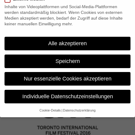
Inhalte von Videoplattformen und Social-Media-Plattformen
werden standardmäßig blockiert. Wenn Cookies von externen
Medien akzeptiert werden, bedarf der Zugriff auf diese Inhalte
keiner manuellen Einwilligung mehr.
Alle akzeptieren
Mali Blues
Speichern
Nur essenzielle Cookies akzeptieren
Individuelle Datenschutzeinstellungen
Cookie-Details
Datenschutzerklärung
Datenschutzeinstellungen
Wenn Sie unter 16 Jahre alt sind und Ihre Zustimmung zu
freiwilligen Diensten geben möchten, müssen Sie Ihre