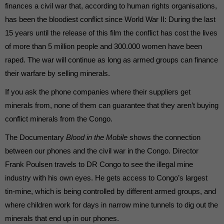
die einwandfreie Funktion der Website erforderlich.
finances a civil war that, according to human rights organisations,
Cookie-Informationen anzeigen
has been the bloodiest conflict since World War II: During the last
15 years until the release of this film the conflict has cost the lives
Ext
Externe Medien (7)
of more than 5 million people and 300.000 women have been
Inhalte von Videoplattformen und Social-Media-Plattformen werden
raped. The war will continue as long as armed groups can finance
standardmäßig blockiert. Wenn Cookies von externen Medien akzeptiert
werden, bedarf der Zugriff auf diese Inhalte keiner manuellen Einwilligung
their warfare by selling minerals.
mehr.
If you ask the phone companies where their suppliers get
Cookie-Informationen anzeigen
minerals from, none of them can guarantee that they aren’t buying
powered by Borlabs Cookie
Datenschutzerklärung
conflict minerals from the Congo.
The Documentary
Blood in the Mobile
shows the connection
between our phones and the civil war in the Congo. Director
Frank Poulsen travels to DR Congo to see the illegal mine
industry with his own eyes. He gets access to Congo’s largest
tin-mine, which is being controlled by different armed groups, and
where children work for days in narrow mine tunnels to dig out the
minerals that end up in our phones.